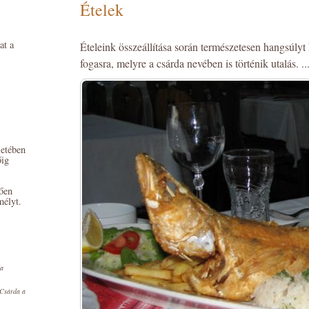
Ételek
at a
Ételeink összeállítása során természetesen hangsúlyt
fogasra, melyre a csárda nevében is történik utalás. ..
letében
őig
gően
mélyt.
da
 Csárda a