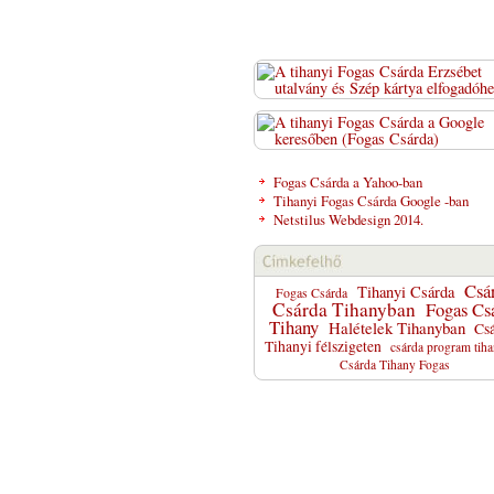
Fogas Csárda a Yahoo-ban
Tihanyi Fogas Csárda Google -ban
Netstilus Webdesign 2014.
Csá
Tihanyi Csárda
Fogas Csárda
Csárda Tihanyban
Fogas Cs
Tihany
Halételek Tihanyban
Csá
Tihanyi félszigeten
csárda program tih
Csárda Tihany Fogas