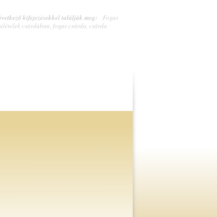
vetkező kifejezésekkel találják meg:
Fogas
alételek csárdában, fogas csárda, csárda