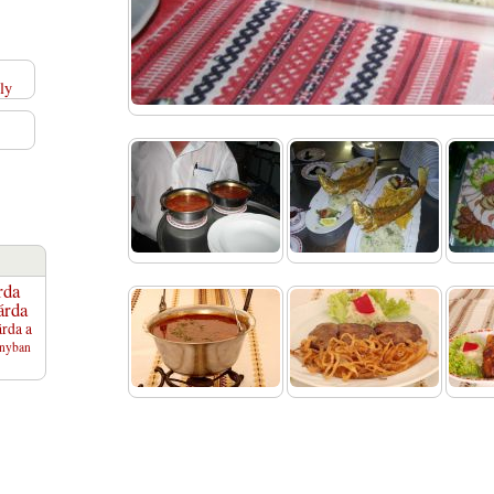
rda
árda
rda a
anyban