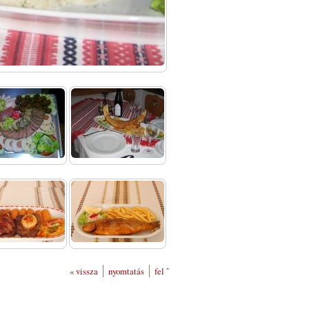
« vissza
nyomtatás
fel ˆ