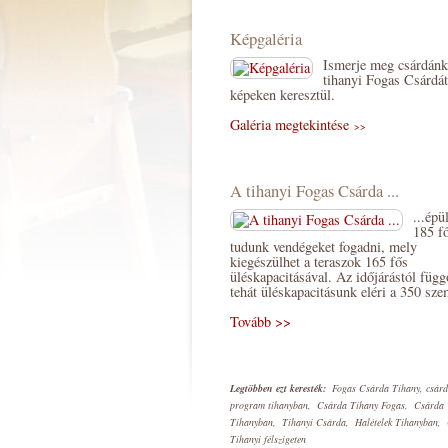
Képgaléria
Ismerje meg csárdánk
tihanyi Fogas Csárdát
képeken keresztül.
Galéria megtekintése
>>
A tihanyi Fogas Csárda ...
...épü
185 f
tudunk vendégeket fogadni, mely
kiegészülhet a teraszok 165 fős
üléskapacitásával. Az időjárástól füg
tehát üléskapacitásunk eléri a 350 sze
Tovább >>
Legtöbben ezt keresték:
Fogas Csárda Tihany, csár
program tihanyban, Csárda Tihany Fogas, Csárda
Tihanyban, Tihanyi Csárda, Halételek Tihanyban,
Tihanyi félszigeten