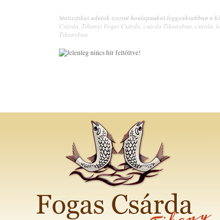
Statisztikai adatok szerint honlapunkat leggyakrabban a kö
Csárda, Tihanyi Fogas Csárda, csárda Tihanyban, csárda, h
Tihanyban