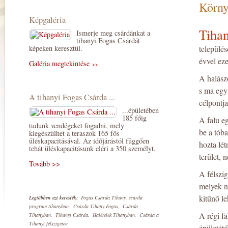
Körn
Képgaléria
Tihan
Ismerje meg csárdánkat a
tihanyi Fogas Csárdát
képeken keresztül.
települé
évvel eze
Galéria megtekintése
>>
A halász
s ma egy
A tihanyi Fogas Csárda ...
célpontja
...épületében
185 főig
A falu eg
tudunk vendégeket fogadni, mely
be a tóba
kiegészülhet a teraszok 165 fős
üléskapacitásával. Az időjárástól függően
hozta lét
tehát üléskapacitásunk eléri a 350 személyt.
terület, 
Tovább >>
A félszig
melyek n
kitűnő le
Legtöbben ezt keresték:
Fogas Csárda Tihany, csárda
program tihanyban, Csárda Tihany Fogas, Csárda
A régi f
Tihanyban, Tihanyi Csárda, Halételek Tihanyban, Csárda a
Tihanyi félszigeten
épületét